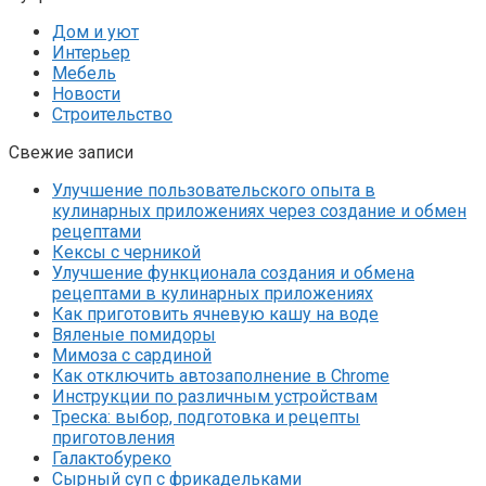
Дом и уют
Интерьер
Мебель
Новости
Строительство
Свежие записи
Улучшение пользовательского опыта в
кулинарных приложениях через создание и обмен
рецептами
Кексы с черникой
Улучшение функционала создания и обмена
рецептами в кулинарных приложениях
Как приготовить ячневую кашу на воде
Вяленые помидоры
Мимоза с сардиной
Как отключить автозаполнение в Chrome
Инструкции по различным устройствам
Треска: выбор, подготовка и рецепты
приготовления
Галактобуреко
Сырный суп с фрикадельками