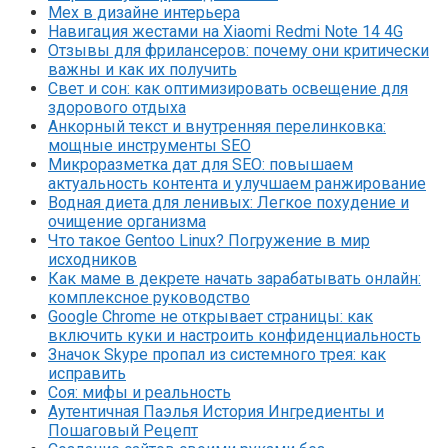
Мех в дизайне интерьера
Навигация жестами на Xiaomi Redmi Note 14 4G
Отзывы для фрилансеров: почему они критически
важны и как их получить
Свет и сон: как оптимизировать освещение для
здорового отдыха
Анкорный текст и внутренняя перелинковка:
мощные инструменты SEO
Микроразметка дат для SEO: повышаем
актуальность контента и улучшаем ранжирование
Водная диета для ленивых: Легкое похудение и
очищение организма
Что такое Gentoo Linux? Погружение в мир
исходников
Как маме в декрете начать зарабатывать онлайн:
комплексное руководство
Google Chrome не открывает страницы: как
включить куки и настроить конфиденциальность
Значок Skype пропал из системного трея: как
исправить
Соя: мифы и реальность
Аутентичная Паэлья История Ингредиенты и
Пошаговый Рецепт