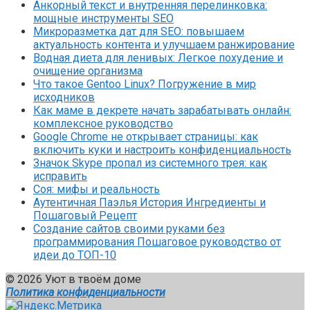
Анкорный текст и внутренняя перелинковка:
мощные инструменты SEO
Микроразметка дат для SEO: повышаем
актуальность контента и улучшаем ранжирование
Водная диета для ленивых: Легкое похудение и
очищение организма
Что такое Gentoo Linux? Погружение в мир
исходников
Как маме в декрете начать зарабатывать онлайн:
комплексное руководство
Google Chrome не открывает страницы: как
включить куки и настроить конфиденциальность
Значок Skype пропал из системного трея: как
исправить
Соя: мифы и реальность
Аутентичная Паэлья История Ингредиенты и
Пошаговый Рецепт
Создание сайтов своими руками без
программирования Пошаговое руководство от
идеи до ТОП-10
© 2026 Уют в твоём доме
Политика конфиденциальности