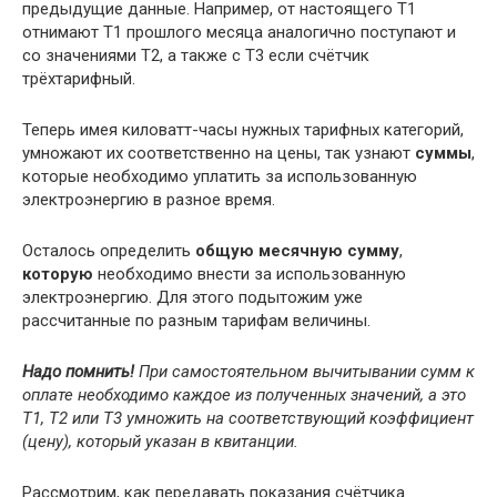
предыдущие данные. Например, от настоящего Т1
отнимают Т1 прошлого месяца аналогично поступают и
со значениями Т2, а также с Т3 если счётчик
трёхтарифный.
Теперь имея киловатт-часы нужных тарифных категорий,
умножают их соответственно на цены, так узнают
суммы
,
которые необходимо уплатить за использованную
электроэнергию в разное время.
Осталось определить
общую месячную сумму
,
которую
необходимо внести за использованную
электроэнергию. Для этого подытожим уже
рассчитанные по разным тарифам величины.
Надо помнить!
При самостоятельном вычитывании сумм к
оплате необходимо каждое из полученных значений, а это
Т1, Т2 или Т3 умножить на соответствующий коэффициент
(цену), который указан в квитанции.
Рассмотрим, как передавать показания счётчика