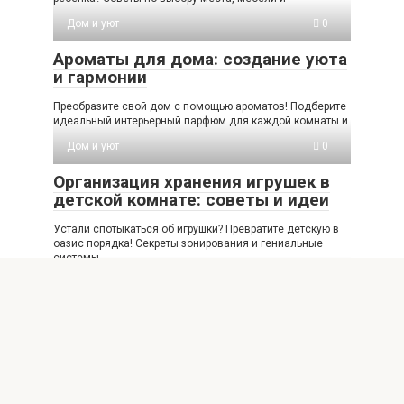
Дом и уют
0
Ароматы для дома: создание уюта
и гармонии
Преобразите свой дом с помощью ароматов! Подберите
идеальный интерьерный парфюм для каждой комнаты и
Дом и уют
0
Организация хранения игрушек в
детской комнате: советы и идеи
Устали спотыкаться об игрушки? Превратите детскую в
оазис порядка! Секреты зонирования и гениальные
системы
Дом и уют
0
Как выбрать идеальные шторы
для спальни
Ищете идеальные шторы в спальню? Узнайте, как
выбрать дизайн, цвет и ткань, чтобы создать