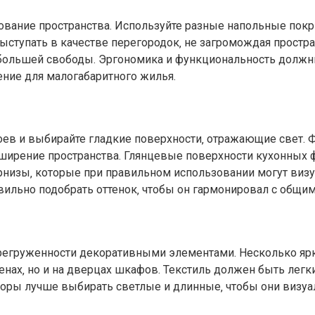
вание пространства. Используйте разные напольные покры
выступать в качестве перегородок‚ не загромождая прост
 большей свободы. Эргономика и функциональность должн
ние для малогабаритного жилья.
боев и выбирайте гладкие поверхности‚ отражающие свет.
сширение пространства. Глянцевые поверхности кухонных
низы‚ которые при правильном использовании могут визу
вильно подобрать оттенок‚ чтобы он гармонировал с общ
егруженности декоративными элементами. Несколько ярких
тенах‚ но и на дверцах шкафов. Текстиль должен быть ле
оры лучше выбирать светлые и длинные‚ чтобы они визуа