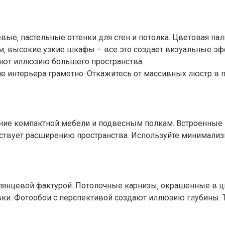
вые‚ пастельные оттенки для стен и потолка. Цветовая па
м‚ высокие узкие шкафы – все это создает визуальные э
дают иллюзию большего пространства.
интерьера грамотно. Откажитесь от массивных люстр в п
ение компактной мебели и подвесным полкам. Встроенные
бствует расширению пространства. Используйте минимализ
лянцевой фактурой. Потолочные карнизы‚ окрашенные в цв
и. Фотообои с перспективой создают иллюзию глубины. Т