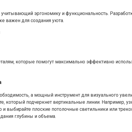
‚ учитывающий эргономику и функциональность. Разработк
же важен для создания уюта.
еталям‚ которые помогут максимально эффективно исполь
а
еобходимость‚ а мощный инструмент для визуального увел
е‚ который подчеркнет вертикальные линии. Например‚ уз
р и выбирайте плоские потолочные светильники или трек
здания глубины и объема.